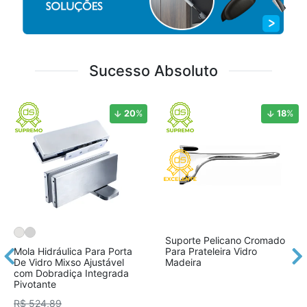
Sucesso Absoluto
20
%
18
%
Suporte Pelicano Cromado
Mola Hidráulica Para Porta
Para Prateleira Vidro
De Vidro Mixso Ajustável
Madeira
com Dobradiça Integrada
Pivotante
R$ 524,89