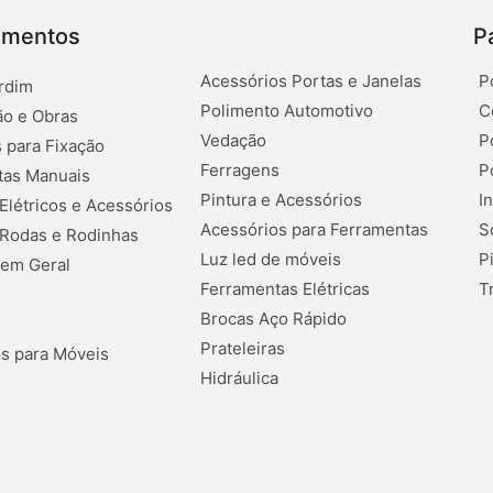
amentos
P
Acessórios Portas e Janelas
P
rdim
Polimento Automotivo
C
o e Obras
Vedação
P
 para Fixação
Ferragens
P
tas Manuais
Pintura e Acessórios
I
 Elétricos e Acessórios
Acessórios para Ferramentas
S
 Rodas e Rodinhas
Luz led de móveis
P
 em Geral
Ferramentas Elétricas
T
Brocas Aço Rápido
Prateleiras
s para Móveis
Hidráulica