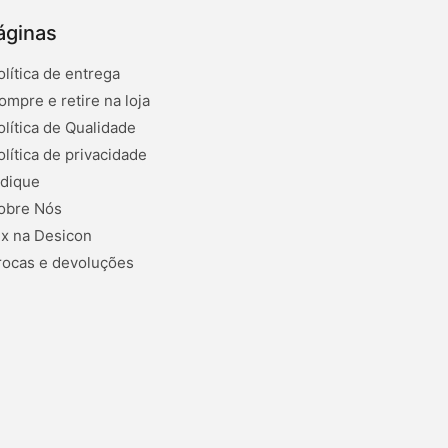
áginas
olítica de entrega
ompre e retire na loja
olítica de Qualidade
olítica de privacidade
ndique
obre Nós
ix na Desicon
rocas e devoluções