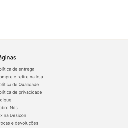
áginas
olítica de entrega
ompre e retire na loja
olítica de Qualidade
olítica de privacidade
ndique
obre Nós
ix na Desicon
rocas e devoluções