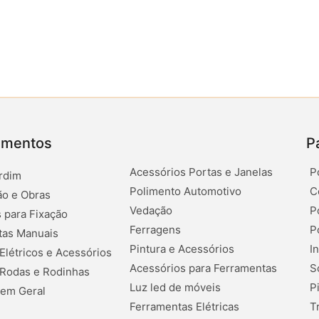
amentos
P
Acessórios Portas e Janelas
P
rdim
Polimento Automotivo
C
o e Obras
Vedação
P
 para Fixação
Ferragens
P
tas Manuais
Pintura e Acessórios
I
 Elétricos e Acessórios
Acessórios para Ferramentas
S
 Rodas e Rodinhas
Luz led de móveis
P
 em Geral
Ferramentas Elétricas
T