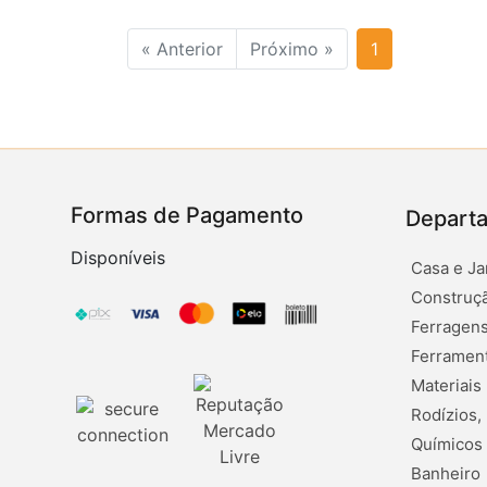
« Anterior
Próximo »
1
Formas de Pagamento
Depart
Disponíveis
Casa e Ja
Construçã
Ferragens
Ferramen
Materiais
Rodízios,
Químicos
Banheiro