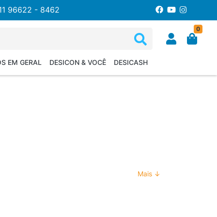
11 96622 - 8462
0
OS EM GERAL
DESICON & VOCÊ
DESICASH
Mais ↓