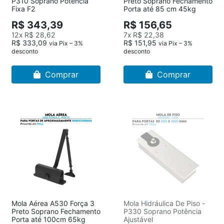
P310 Soprano Potência
Preto Soprano Fechamento
Fixa F2
Porta até 85 cm 45kg
R$ 343,39
R$ 156,65
12x
R$ 28,62
7x
R$ 22,38
R$ 333,09
R$ 151,95
via Pix – 3%
via Pix – 3%
desconto
desconto
Comprar
Comprar
Mola Aérea A530 Força 3
Mola Hidráulica De Piso -
Preto Soprano Fechamento
P330 Soprano Potência
Porta até 100cm 65kg
Ajustável