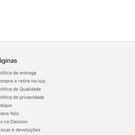
áginas
olítica de entrega
ompre e retire na loja
olítica de Qualidade
olítica de privacidade
ndique
obre Nós
ix na Desicon
rocas e devoluções