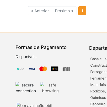
« Anterior
Próximo »
1
Formas de Pagamento
Depart
Disponíveis
Casa e Ja
Construçã
Ferragens
Ferramen
Materiais
Rodízios,
Químicos
Banheiro