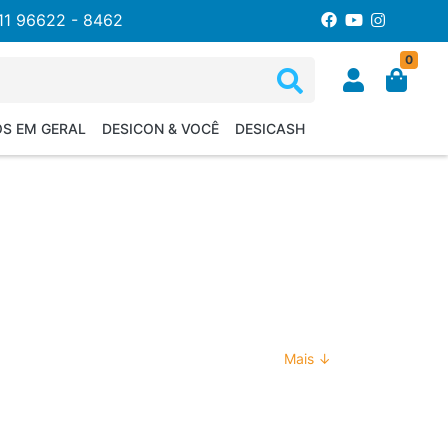
11 96622 - 8462
0
OS EM GERAL
DESICON & VOCÊ
DESICASH
Mais ↓