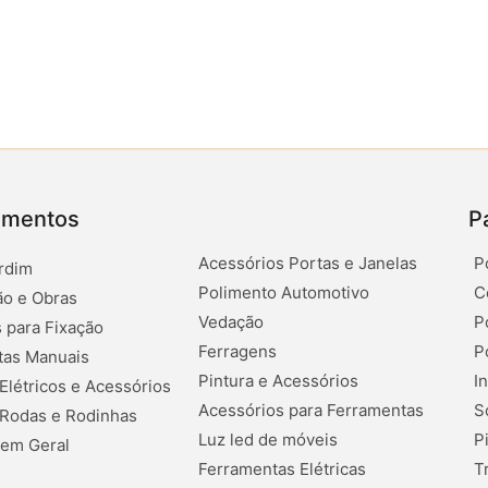
amentos
P
Acessórios Portas e Janelas
P
rdim
Polimento Automotivo
C
o e Obras
Vedação
P
 para Fixação
Ferragens
P
tas Manuais
Pintura e Acessórios
I
 Elétricos e Acessórios
Acessórios para Ferramentas
S
 Rodas e Rodinhas
Luz led de móveis
P
 em Geral
Ferramentas Elétricas
T