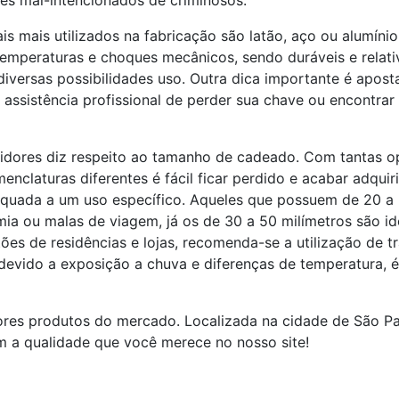
es mal-intencionados de criminosos.
s mais utilizados na fabricação são latão, aço ou alumínio
 temperaturas e choques mecânicos, sendo duráveis e relat
 diversas possibilidades uso. Outra dica importante é apost
a assistência profissional de perder sua chave ou encont
dores diz respeito ao tamanho de cadeado. Com tantas op
claturas diferentes é fácil ficar perdido e acabar adqui
equada a um uso específico. Aqueles que possuem de 20 a
 ou malas de viagem, já os de 30 a 50 milímetros são idea
ões de residências e lojas, recomenda-se a utilização de t
 devido a exposição a chuva e diferenças de temperatura, é 
res produtos do mercado. Localizada na cidade de São Pau
om a qualidade que você merece no nosso site!