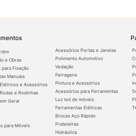
amentos
P
Acessórios Portas e Janelas
P
rdim
Polimento Automotivo
C
o e Obras
Vedação
P
 para Fixação
Ferragens
P
tas Manuais
Pintura e Acessórios
I
 Elétricos e Acessórios
Acessórios para Ferramentas
S
 Rodas e Rodinhas
Luz led de móveis
P
 em Geral
Ferramentas Elétricas
T
Brocas Aço Rápido
Prateleiras
s para Móveis
Hidráulica