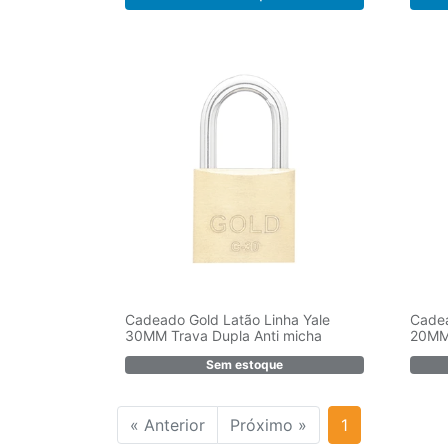
Cadeado Gold Latão Linha Yale
Cadea
30MM Trava Dupla Anti micha
20MM 
Sem estoque
« Anterior
Próximo »
1