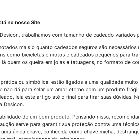
tá no nosso Site
esicon, trabalhamos com tamanho de cadeado variados pa
notados mais o quanto cadeados seguros são necessários 
ens como bicicletas e motos e cadeados pequenos para tran
 Há quem os queira em joias e tatuagens, no formato de co
 prática ou simbólica, estão ligados a uma qualidade mui
 Se não dá para selar um amor eterno com um produto frági
do, leia este artigo até o final para tirar suas dúvidas. 
a Desicon.
onsabilidade de um bom produto. Pensando nisso, recomen
caução serve para garantir sua proteção contra uma técnica
uma única chave, conhecida como chave micha, destranque