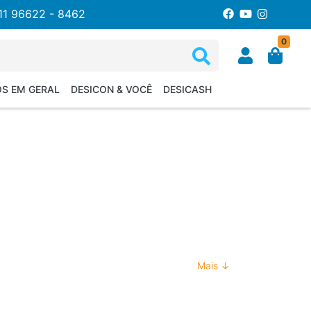
11 96622 - 8462
0
OS EM GERAL
DESICON & VOCÊ
DESICASH
Mais ↓