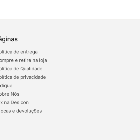
áginas
olítica de entrega
ompre e retire na loja
olítica de Qualidade
olítica de privacidade
ndique
obre Nós
ix na Desicon
rocas e devoluções