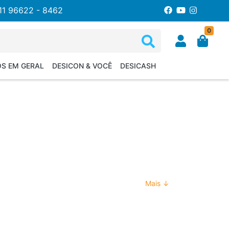
11 96622 - 8462
0
OS EM GERAL
DESICON & VOCÊ
DESICASH
Mais ↓