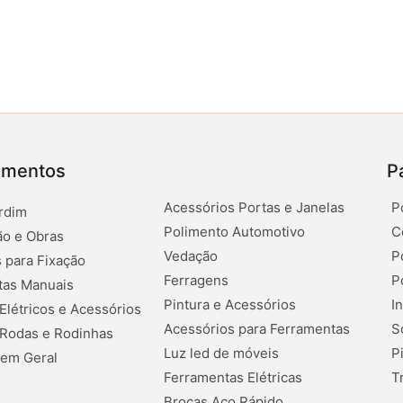
amentos
P
Acessórios Portas e Janelas
P
rdim
Polimento Automotivo
C
o e Obras
Vedação
P
 para Fixação
Ferragens
P
tas Manuais
Pintura e Acessórios
I
 Elétricos e Acessórios
Acessórios para Ferramentas
S
 Rodas e Rodinhas
Luz led de móveis
P
 em Geral
Ferramentas Elétricas
T
Brocas Aço Rápido