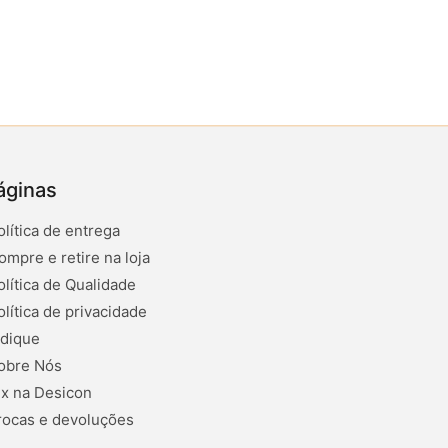
áginas
olítica de entrega
ompre e retire na loja
olítica de Qualidade
olítica de privacidade
ndique
obre Nós
ix na Desicon
rocas e devoluções