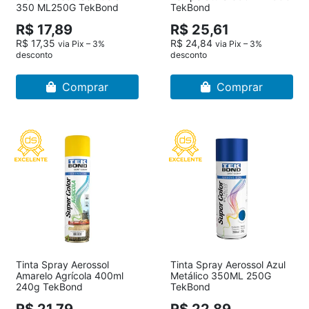
350 ML250G TekBond
TekBond
R$ 17,89
R$ 25,61
R$ 17,35
R$ 24,84
via Pix – 3%
via Pix – 3%
desconto
desconto
Comprar
Comprar
Tinta Spray Aerossol
Tinta Spray Aerossol Azul
Amarelo Agrícola 400ml
Metálico 350ML 250G
240g TekBond
TekBond