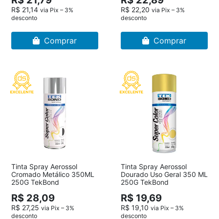
R$ 21,79
R$ 22,89
R$ 21,14
R$ 22,20
via Pix – 3%
via Pix – 3%
desconto
desconto
Comprar
Comprar
Tinta Spray Aerossol
Tinta Spray Aerossol
Cromado Metálico 350ML
Dourado Uso Geral 350 ML
250G TekBond
250G TekBond
R$ 28,09
R$ 19,69
R$ 27,25
R$ 19,10
via Pix – 3%
via Pix – 3%
desconto
desconto