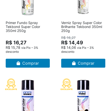
Primer Fundo Spray
Verniz Spray Super Color
Tekbond Super Color
Brilhante Tekbond 350ml
350ml 250g
250g
R$ 16,27
R$ 16,27
R$ 14,49
R$ 15,78
R$ 14,06
via Pix – 3%
via Pix – 3%
desconto
desconto
Comprar
Comprar