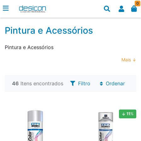
0
Pintura e Acessórios
Pintura e Acessórios
Mais ↓
46
Itens encontrados
Filtro
Ordenar
11
%