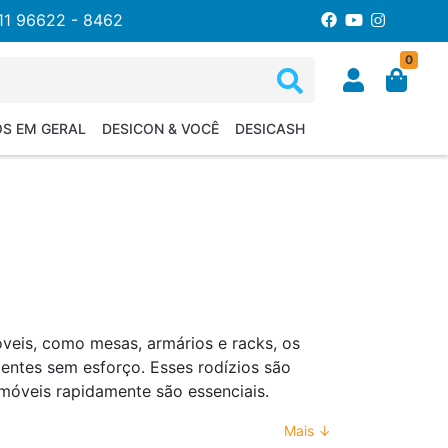
11 96622 - 8462
0
OS EM GERAL
DESICON & VOCÊ
DESICASH
veis, como mesas, armários e racks, os
ientes sem esforço. Esses rodízios são
 móveis rapidamente são essenciais.
Mais ↓