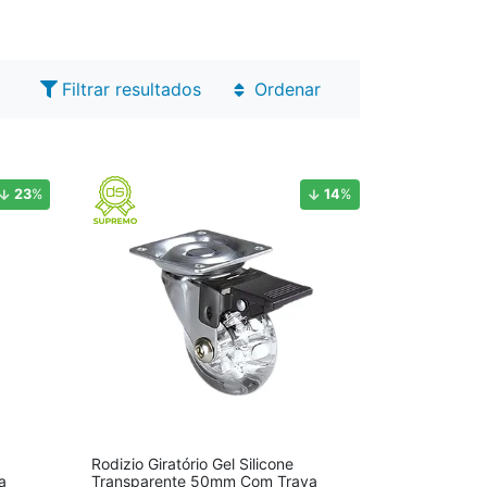
Filtrar resultados
Ordenar
23
%
14
%
Rodizio Giratório Gel Silicone
a
Transparente 50mm Com Trava