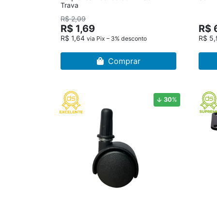
Trava
R$ 2,09
R$ 1,69
R$ 
R$ 1,64
R$ 5
via Pix – 3% desconto
Comprar
30
%