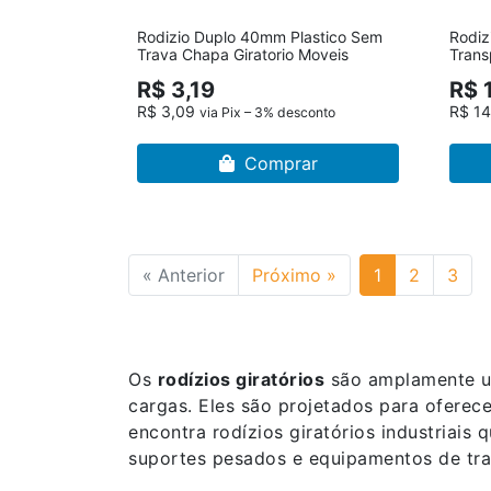
Rodizio Duplo 40mm Plastico Sem
Rodizi
Trava Chapa Giratorio Moveis
Tran
R$ 3,19
R$ 
R$ 3,09
R$ 1
via Pix – 3% desconto
Comprar
« Anterior
Próximo »
1
2
3
Os
rodízios giratórios
são amplamente ut
cargas. Eles são projetados para ofere
encontra rodízios giratórios industriais 
suportes pesados e equipamentos de tra