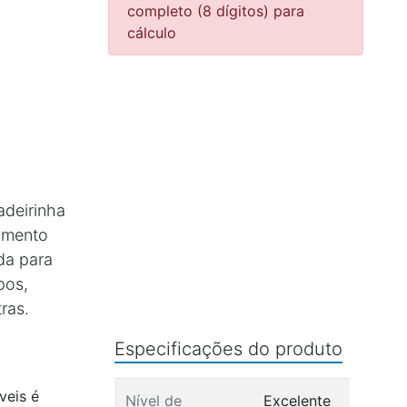
completo (8 dígitos) para
cálculo
deirinha
amento
da para
pos,
ras.
Especificações do produto
veis é
Nível de
Excelente