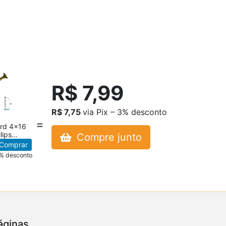
R$ 7,99
R$ 7,75
via Pix – 3% desconto
ard 4x16
lips
Compre junto
Comprar
3% desconto
áginas