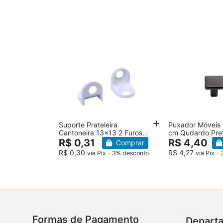
Suporte Prateleira
Puxador Móveis 
Cantoneira 13x13 2 Furos
cm Qudardo Pre
Branco Cadeirinha 13x13
R$ 0,31
R$ 4,40
Comprar
R$ 0,30
R$ 4,27
via Pix – 3% desconto
via Pix –
Formas de Pagamento
Depart