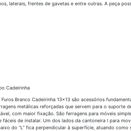
s, laterais, frentes de gavetas e entre outras. A peça poss
po Cadeirinha
2 Furos Branco Cadeirinha 13x13 são acessórios fundamenta
rragens metálicas reforçadas que servem para o suporte d
stável, com maior fixação. São ferragens para móveis simple
e fáceis de instalar. Um dos lados da cantoneira l para mo
aixo do “L” fica perpendicular à superfície, atuando como