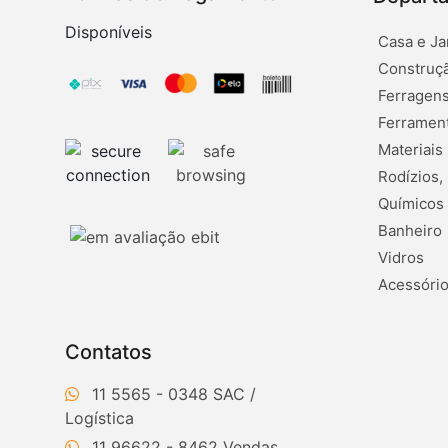
Disponíveis
Casa e Ja
Construçã
Ferragens
Ferramen
Materiais
Rodízios,
Químicos
Banheiro
Vidros
Acessório
Contatos
11 5565 - 0348
11 96622 - 8462