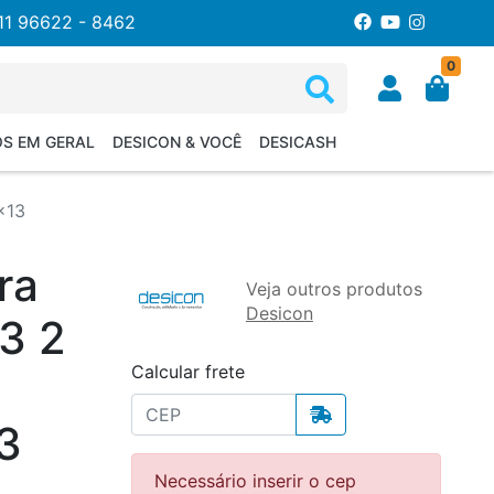
11 96622 - 8462
0
OS EM GERAL
DESICON & VOCÊ
DESICASH
x13
ra
Veja outros produtos
Desicon
3 2
Calcular frete
3
Necessário inserir o cep