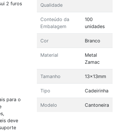
ui 2 furos
Qualidade
Conteúdo da
100
Embalagem
unidades
Cor
Branco
Material
Metal
Zamac
Tamanho
13x13mm
Tipo
Cadeirinha
is para o
Modelo
Cantoneira
e
s,
veis deve
 suporte