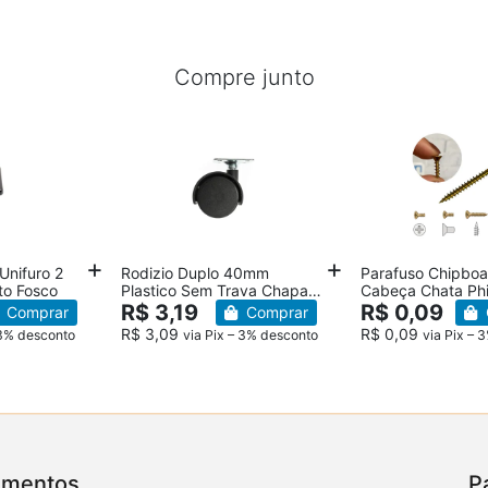
Compre junto
Unifuro 2
Rodizio Duplo 40mm
Parafuso Chipbo
to Fosco
Plastico Sem Trava Chapa
Cabeça Chata Phi
Giratorio Moveis
Bicromatizado
R$ 3,19
R$ 0,09
Comprar
Comprar
R$ 3,09
R$ 0,09
 3% desconto
via Pix – 3% desconto
via Pix – 
amentos
P