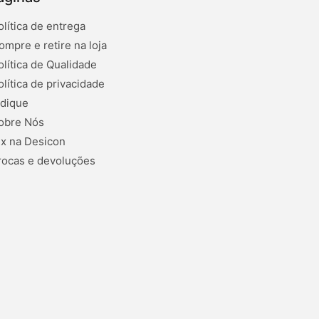
olítica de entrega
ompre e retire na loja
olítica de Qualidade
olítica de privacidade
ndique
obre Nós
ix na Desicon
rocas e devoluções