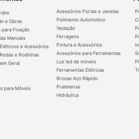
Acessórios Portas e Janelas
P
rdim
Polimento Automotivo
C
o e Obras
Vedação
P
 para Fixação
Ferragens
P
tas Manuais
Pintura e Acessórios
I
 Elétricos e Acessórios
Acessórios para Ferramentas
S
 Rodas e Rodinhas
Luz led de móveis
P
 em Geral
Ferramentas Elétricas
T
Brocas Aço Rápido
Prateleiras
s para Móveis
Hidráulica