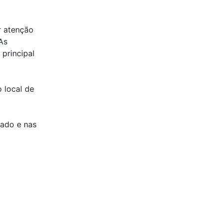
r atenção
As
 principal
 local de
lado e nas