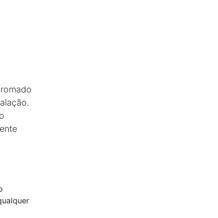
Cromado
talação.
no
lente
o
qualquer