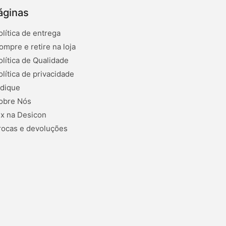
áginas
olítica de entrega
ompre e retire na loja
olítica de Qualidade
olítica de privacidade
ndique
obre Nós
ix na Desicon
rocas e devoluções