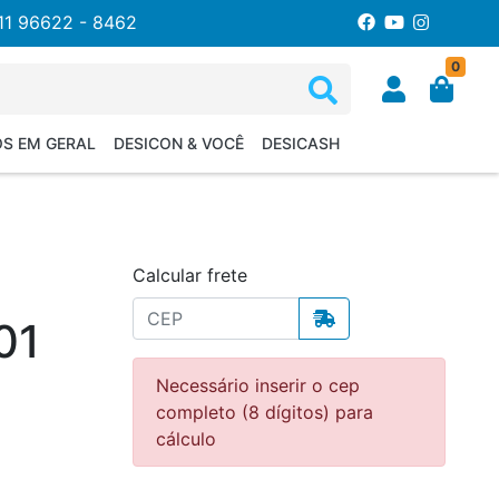
11 96622 - 8462
0
OS EM GERAL
DESICON & VOCÊ
DESICASH
Calcular frete
01
Necessário inserir o cep
completo (8 dígitos) para
cálculo