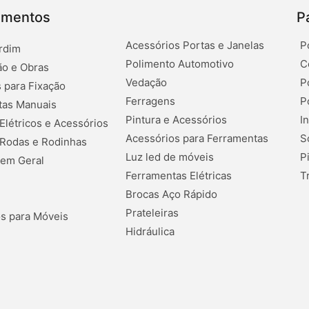
amentos
P
Acessórios Portas e Janelas
P
rdim
Polimento Automotivo
C
o e Obras
Vedação
P
 para Fixação
Ferragens
P
tas Manuais
Pintura e Acessórios
I
 Elétricos e Acessórios
Acessórios para Ferramentas
S
 Rodas e Rodinhas
Luz led de móveis
P
 em Geral
Ferramentas Elétricas
T
Brocas Aço Rápido
Prateleiras
s para Móveis
Hidráulica