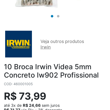
Veja outros produtos
Irwin
10 Broca Irwin Videa 5mm
Concreto Iw902 Profissional
COD: 460001005
R$ 73,99
até
3x
de
R$ 24,66
sem juros
R$ 71,77
via Pix – 3% desconto