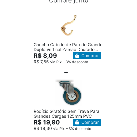
Compre junto
Gancho Cabide de Parede Grande
Duplo Vertical Zamac Dourado
Fosco
R$ 8,09
Comprar
R$ 7,85
via Pix – 3% desconto
Rodízio Giratório Sem Trava Para
Grandes Cargas 125mm PVC
R$ 19,90
Comprar
R$ 19,30
via Pix – 3% desconto