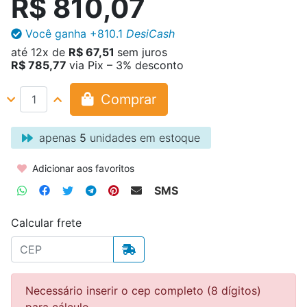
R$ 810,07
Você ganha
+810.1
DesiCash
até
12x
de
R$ 67,51
sem juros
R$ 785,77
via Pix – 3% desconto
Comprar
apenas
5
unidades em estoque
Adicionar aos favoritos
SMS
Calcular frete
Necessário inserir o cep completo (8 dígitos)