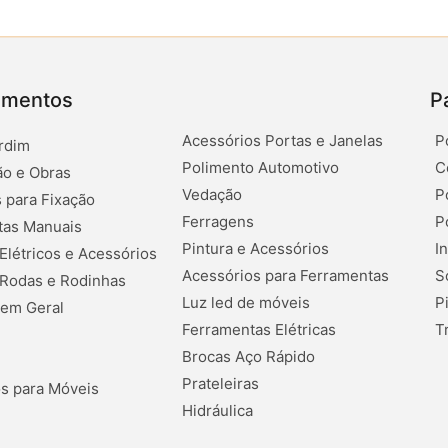
amentos
P
Acessórios Portas e Janelas
P
rdim
Polimento Automotivo
C
o e Obras
Vedação
P
 para Fixação
Ferragens
P
tas Manuais
Pintura e Acessórios
I
 Elétricos e Acessórios
Acessórios para Ferramentas
S
 Rodas e Rodinhas
Luz led de móveis
P
 em Geral
Ferramentas Elétricas
T
Brocas Aço Rápido
Prateleiras
s para Móveis
Hidráulica