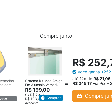
Compre junto
R$ 252,
Você ganha
+252
até
12x
de
R$ 21,06
 Vermelho
Sistema Kit Mão Amiga
R$ 245,17
via Pix –
ão com
Em Alumínio Versatik
n
Tec-Vidro
R$ 199,00
9x
R$ 22,11
Compre jun
Comprar
oque
R$ 193,03
via Pix – 3%
desconto