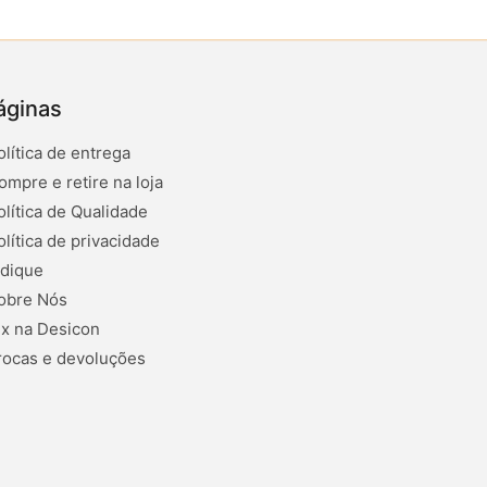
áginas
olítica de entrega
ompre e retire na loja
olítica de Qualidade
olítica de privacidade
ndique
obre Nós
ix na Desicon
rocas e devoluções