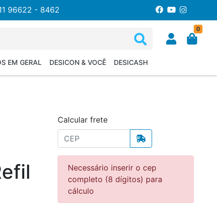
11 96622 - 8462
0
OS EM GERAL
DESICON & VOCÊ
DESICASH
Calcular frete
fil
Necessário inserir o cep
completo (8 dígitos) para
cálculo