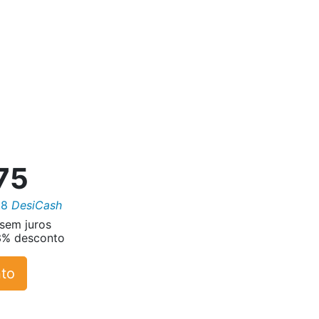
75
.8
DesiCash
sem juros
 3% desconto
to