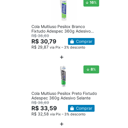
16
%
Cola Multiuso Pesilox Branco
Fixtudo Adespec 360g Adesivo
Selante
R$ 36,69
R$ 30,79
Comprar
R$ 29,87
via Pix – 3% desconto
8
%
Cola Multiuso Pesilox Preto Fixtudo
Adespec 360g Adesivo Selante
R$ 36,69
R$ 33,59
Comprar
R$ 32,58
via Pix – 3% desconto