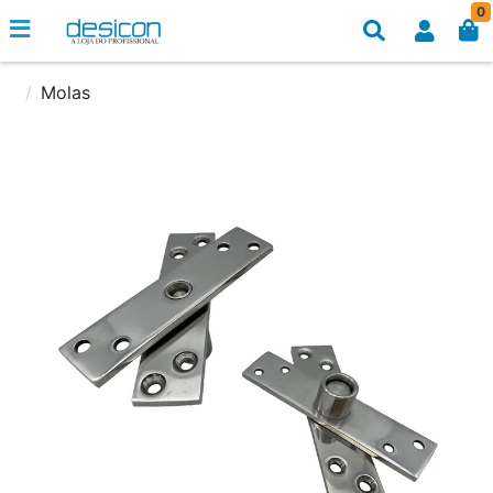
0
Molas