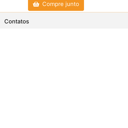
Compre junto
Contatos
11 5565 - 0348
11 96622 - 8462
vendas@desicon.com.br
R. Barão Nicolino Barra, 68 - Jardim Germânia, São
Paulo - SP, 0584-9190
Departamentos
Páginas
Formas de Pagamento