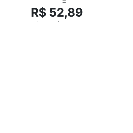
R$ 52,89
até
2x
de
R$ 26,45
sem juros
R$ 51,30
via Pix – 3% desconto
Contatos
11 5565 - 0348
11 96622 - 8462
vendas@desicon.com.br
R. Barão Nicolino Barra, 68 - Jardim Germânia, São
Paulo - SP, 0584-9190
Departamentos