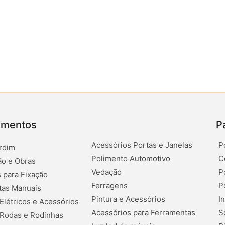
amentos
P
Acessórios Portas e Janelas
P
rdim
Polimento Automotivo
C
o e Obras
Vedação
P
 para Fixação
Ferragens
P
tas Manuais
Pintura e Acessórios
I
 Elétricos e Acessórios
Acessórios para Ferramentas
S
 Rodas e Rodinhas