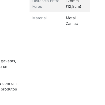
Distância Entre
128mm
Furos
(12,8cm)
Material
Metal
Zamac
 gavetas,
do um
do com um
 produtos