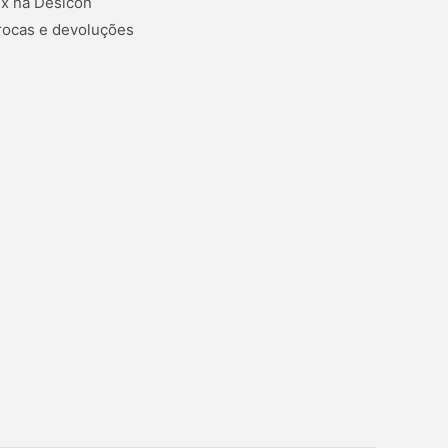
ix na Desicon
rocas e devoluções