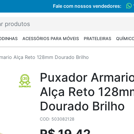
Fale com nossos vendedores:
RODINHAS
ACESSÓRIOS PARA MÓVEIS
PRATELEIRAS
QUÍMIC
mario Alça Reto 128mm Dourado Brilho
Puxador Armari
Alça Reto 128m
Dourado Brilho
COD: 503082128
R$ 19,42