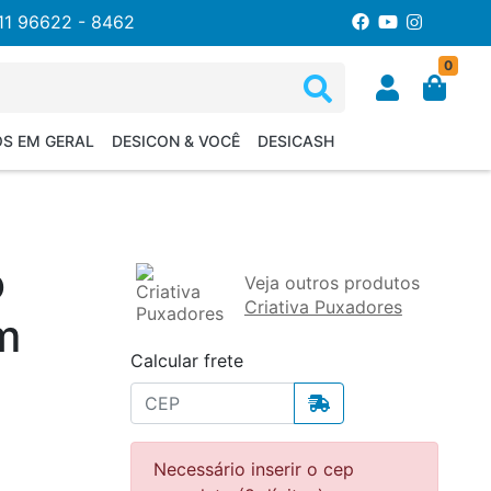
11 96622 - 8462
0
OS EM GERAL
DESICON & VOCÊ
DESICASH
o
Veja outros produtos
Criativa Puxadores
m
Calcular frete
Necessário inserir o cep