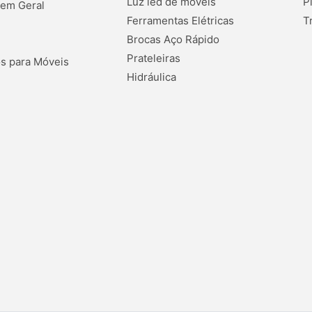
Luz led de móveis
P
 em Geral
Ferramentas Elétricas
T
Brocas Aço Rápido
Prateleiras
s para Móveis
Hidráulica