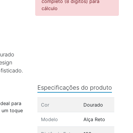
completo (8 dígitos) para
cálculo
ourado
esign
fisticado.
Especificações do produto
deal para
Cor
Dourado
m um toque
Modelo
Alça Reto