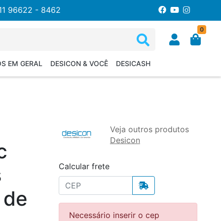
11 96622 - 8462
0
OS EM GERAL
DESICON & VOCÊ
DESICASH
Veja outros produtos
Desicon
c
Calcular frete
s
 de
Necessário inserir o cep