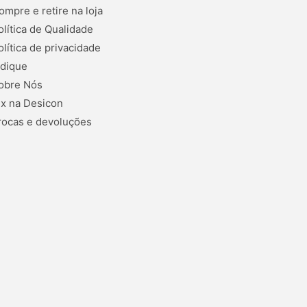
ompre e retire na loja
olítica de Qualidade
olítica de privacidade
ndique
obre Nós
ix na Desicon
rocas e devoluções