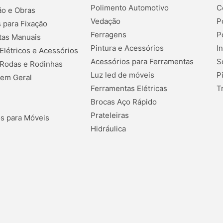
Polimento Automotivo
C
o e Obras
Vedação
P
 para Fixação
Ferragens
P
tas Manuais
Pintura e Acessórios
I
 Elétricos e Acessórios
Acessórios para Ferramentas
S
 Rodas e Rodinhas
Luz led de móveis
P
 em Geral
Ferramentas Elétricas
T
Brocas Aço Rápido
Prateleiras
s para Móveis
Hidráulica