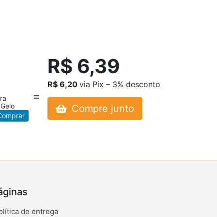
R$ 6,39
R$ 6,20
via Pix – 3% desconto
ra
 Gelo
Compre junto
omprar
áginas
olítica de entrega