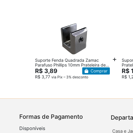
Suporte Fenda Quadrada Zamac
Supor
Parafuso Phillips 10mm Prateleira de
Prate
Vidro
R$ 3,89
R$ 
Comprar
R$ 3,77
R$ 1,
via Pix – 3% desconto
Formas de Pagamento
Depart
Disponíveis
Casa e Ja