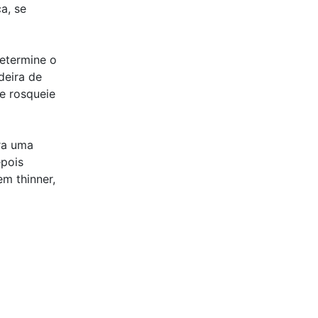
a, se
determine o
deira de
e rosqueie
ra uma
pois
m thinner,