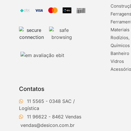
Construçã
Ferragens
Ferramen
Materiais
Rodízios,
Químicos
Banheiro
Vidros
Acessório
Contatos
11 5565 - 0348
11 96622 - 8462
vendas@desicon.com.br