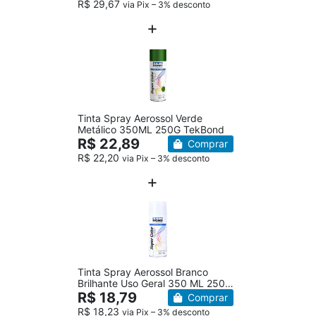
R$ 29,67
via Pix – 3% desconto
Tinta Spray Aerossol Verde
Metálico 350ML 250G TekBond
R$ 22,89
Comprar
R$ 22,20
via Pix – 3% desconto
Tinta Spray Aerossol Branco
Brilhante Uso Geral 350 ML 250G
TekBond
R$ 18,79
Comprar
R$ 18,23
via Pix – 3% desconto