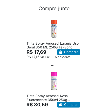
Compre junto
Tinta Spray Aerossol Laranja Uso
Geral 350 ML 250G TekBond
R$ 17,69
Comprar
R$ 17,16
via Pix – 3% desconto
Tinta Spray Aerossol Rosa
Fluorescente 350ml 250g
TekBond
R$ 30,59
Comprar