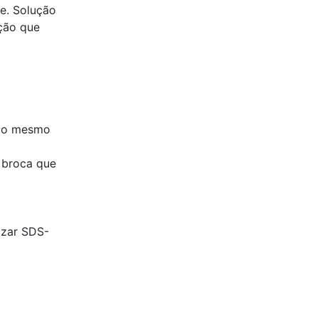
e. Solução
ção que
á o mesmo
e broca que
izar SDS-