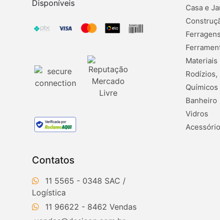
Disponíveis
Casa e Ja
Construçã
Ferragens
Ferramen
Materiais
Rodízios,
Químicos
Banheiro
Vidros
Acessório
Contatos
11 5565 - 0348
11 96622 - 8462