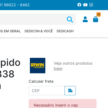
11 96622 - 8462
0
OS EM GERAL
DESICON & VOCÊ
DESICASH
ápido
Veja outros produtos
Irwin
338
Calcular frete
m
Necessário inserir o cep