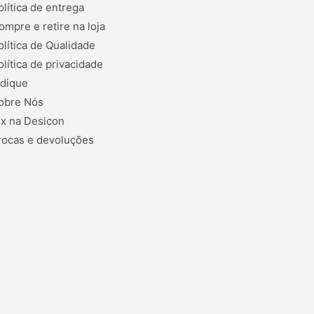
olítica de entrega
ompre e retire na loja
olítica de Qualidade
olítica de privacidade
ndique
obre Nós
ix na Desicon
rocas e devoluções