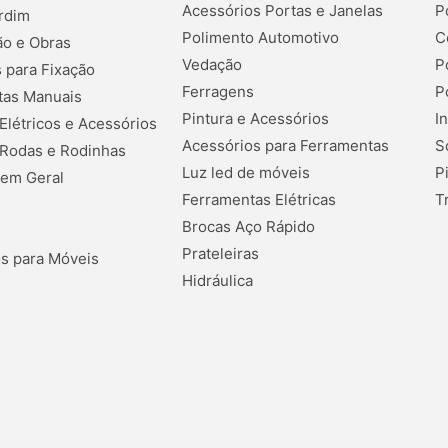
Acessórios Portas e Janelas
P
rdim
Polimento Automotivo
C
o e Obras
Vedação
P
 para Fixação
Ferragens
P
tas Manuais
Pintura e Acessórios
I
 Elétricos e Acessórios
Acessórios para Ferramentas
S
 Rodas e Rodinhas
Luz led de móveis
P
 em Geral
Ferramentas Elétricas
T
Brocas Aço Rápido
Prateleiras
s para Móveis
Hidráulica