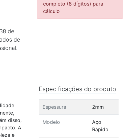
completo (8 dígitos) para
cálculo
338 de
ados de
ssional.
Especificações do produto
lidade
Espessura
2mm
mente,
ém disso,
Modelo
Aço
mpacto. A
Rápido
leza e