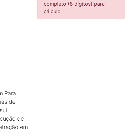
completo (8 dígitos) para
cálculo
m Para
ias de
sui
ecução de
etração em