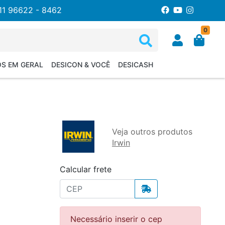
11 96622 - 8462
0
OS EM GERAL
DESICON & VOCÊ
DESICASH
Veja outros produtos
Irwin
Calcular frete
Necessário inserir o cep