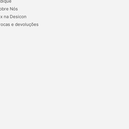
ndique
obre Nós
ix na Desicon
rocas e devoluções