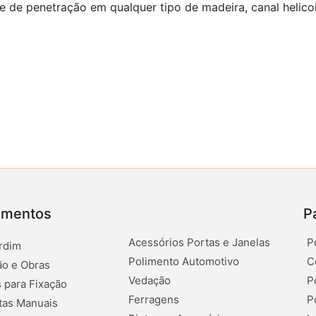
 de penetração em qualquer tipo de madeira, canal helicoi
amentos
P
Acessórios Portas e Janelas
P
rdim
Polimento Automotivo
C
o e Obras
Vedação
P
 para Fixação
Ferragens
P
tas Manuais