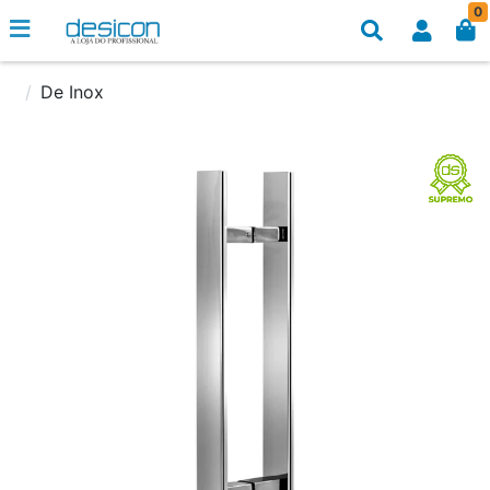
0
De Inox