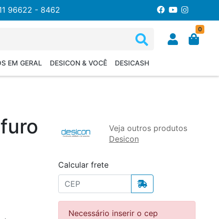
11 96622 - 8462
0
OS EM GERAL
DESICON & VOCÊ
DESICASH
furo
Veja outros produtos
Desicon
Calcular frete
Necessário inserir o cep