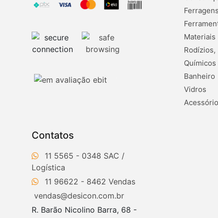
Ferragens
Ferramen
Materiais
Rodízios,
Químicos
Banheiro
Vidros
Acessório
Contatos
11 5565 - 0348
11 96622 - 8462
vendas@desicon.com.br
R. Barão Nicolino Barra, 68 -