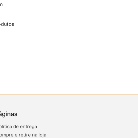
em
odutos
áginas
olítica de entrega
ompre e retire na loja