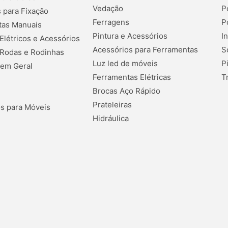
Vedação
P
 para Fixação
Ferragens
P
tas Manuais
Pintura e Acessórios
I
 Elétricos e Acessórios
Acessórios para Ferramentas
S
 Rodas e Rodinhas
Luz led de móveis
P
 em Geral
Ferramentas Elétricas
T
Brocas Aço Rápido
Prateleiras
s para Móveis
Hidráulica