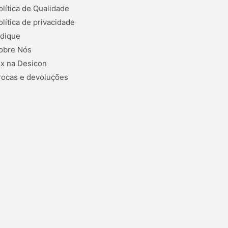
olítica de Qualidade
olítica de privacidade
ndique
obre Nós
ix na Desicon
rocas e devoluções