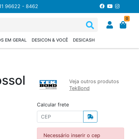
11 96622 - 8462
0
OS EM GERAL
DESICON & VOCÊ
DESICASH
ossol
Veja outros produtos
TekBond
Calcular frete
Necessário inserir o cep