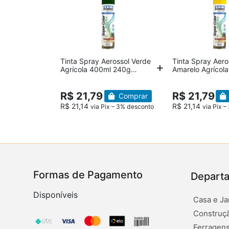
Tinta Spray Aerossol Verde
Tinta Spray Aero
Agrícola 400ml 240g
Amarelo Agrícol
TekBond
240g TekBond
R$ 21,79
R$ 21,79
Comprar
R$ 21,14
R$ 21,14
via Pix – 3% desconto
via Pix 
Formas de Pagamento
Depart
Disponíveis
Casa e Ja
Construçã
Ferragens