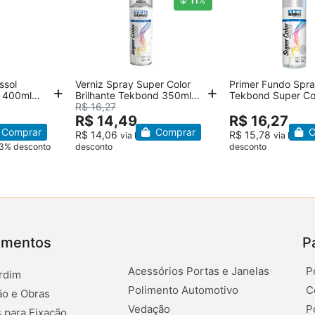
11
%
ssol
Verniz Spray Super Color
Primer Fundo Spr
a 400ml
Brilhante Tekbond 350ml
Tekbond Super Co
250g
R$ 16,27
250g
R$ 14,49
R$ 16,27
Comprar
Comprar
C
R$ 14,06
R$ 15,78
via Pix – 3%
via Pix – 
– 3% desconto
desconto
desconto
amentos
P
Acessórios Portas e Janelas
P
rdim
Polimento Automotivo
C
o e Obras
Vedação
P
 para Fixação