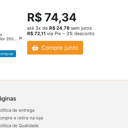
R$ 74,34
até
3x
de
R$ 24,78
sem juros
R$ 72,11
via Pix – 3% desconto
ay
lor 350ml
Compre junto
omprar
3%
áginas
olítica de entrega
ompre e retire na loja
olítica de Qualidade