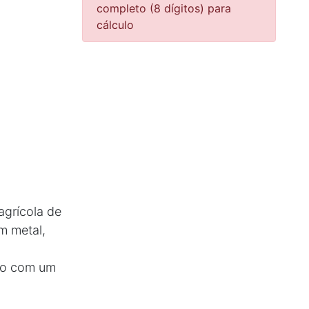
completo (8 dígitos) para
cálculo
agrícola de
m metal,
to com um