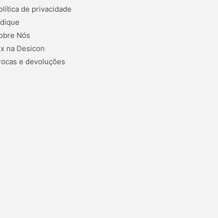
olítica de privacidade
ndique
obre Nós
ix na Desicon
rocas e devoluções