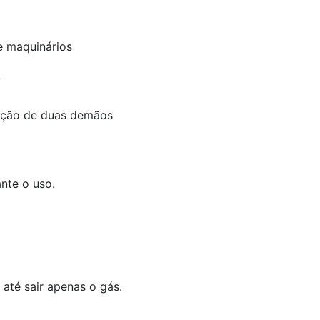
 e maquinários
?
cação de duas demãos
nte o uso.
 até sair apenas o gás.