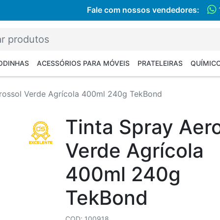
Fale com nossos vendedores:
RODINHAS
ACESSÓRIOS PARA MÓVEIS
PRATELEIRAS
QUÍMIC
erossol Verde Agrícola 400ml 240g TekBond
Tinta Spray Aer
Verde Agrícola
400ml 240g
TekBond
COD: 100918