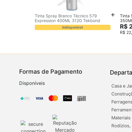
Tinta Spray Branco Técnico 579
Tinta 
Expression 400ML 312G Tekbond
350M
R$ 
Indisponível
R$ 22
Formas de Pagamento
Depart
Disponíveis
Casa e Ja
Construçã
Ferragens
Ferramen
Materiais
Rodízios,