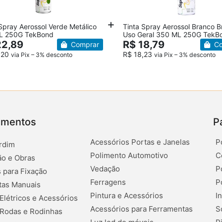
Spray Aerossol Verde Metálico
Tinta Spray Aerossol Branco Br
L 250G TekBond
Uso Geral 350 ML 250G TekB
22,89
R$ 18,79
Comprar
Co
,20
R$ 18,23
via Pix – 3% desconto
via Pix – 3% desconto
amentos
P
Acessórios Portas e Janelas
P
rdim
Polimento Automotivo
C
o e Obras
Vedação
P
 para Fixação
Ferragens
P
tas Manuais
Pintura e Acessórios
I
 Elétricos e Acessórios
Acessórios para Ferramentas
S
 Rodas e Rodinhas