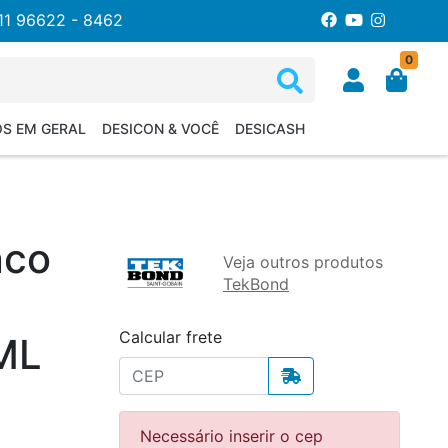
11 96622 - 8462
0
OS EM GERAL
DESICON & VOCÊ
DESICASH
nco
Veja outros produtos
TekBond
Calcular frete
ML
Necessário inserir o cep