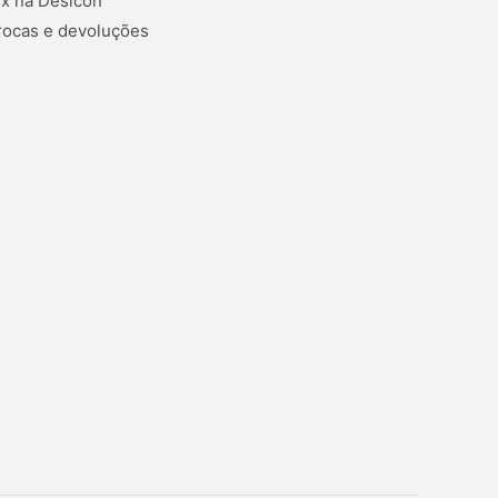
ix na Desicon
rocas e devoluções