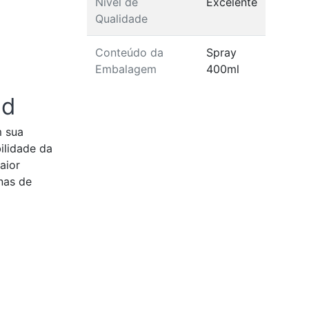
Nível de
Excelente
Qualidade
Conteúdo da
Spray
Embalagem
400ml
nd
m sua
ilidade da
aior
nas de