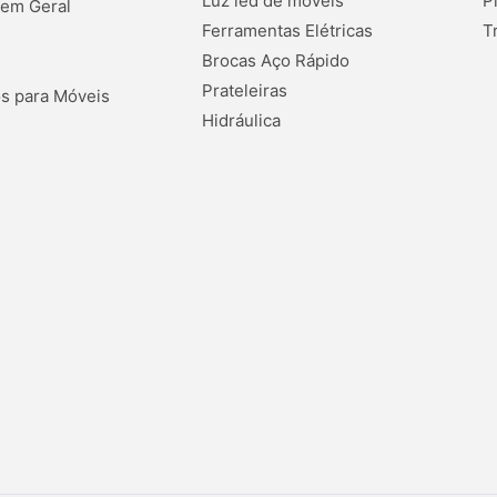
Luz led de móveis
P
 em Geral
Ferramentas Elétricas
T
Brocas Aço Rápido
Prateleiras
s para Móveis
Hidráulica