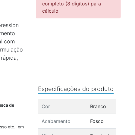
completo (8 dígitos) para
cálculo
pression
amento
al com
ormulação
 rápida,
Especificações do produto
usca de
Cor
Branco
Acabamento
Fosco
sso etc., em