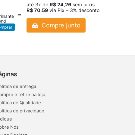
até
3x
de
R$ 24,26
sem juros
R$ 70,59
via Pix – 3% desconto
ilhante
ond
Compre junto
mprar
áginas
olítica de entrega
ompre e retire na loja
olítica de Qualidade
olítica de privacidade
ndique
obre Nós