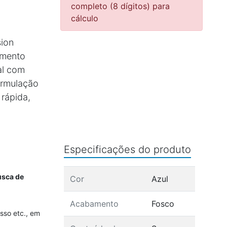
completo (8 dígitos) para
cálculo
ion
amento
al com
ormulação
 rápida,
Especificações do produto
usca de
Cor
Azul
Acabamento
Fosco
sso etc., em