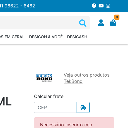
11 96622 - 8462
0
OS EM GERAL
DESICON & VOCÊ
DESICASH
Veja outros produtos
TekBond
Calcular frete
ML
Necessário inserir o cep