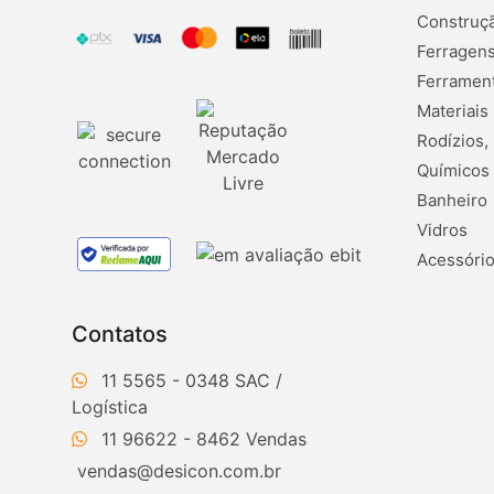
Construçã
Ferragens
Ferramen
Materiais
Rodízios,
Químicos
Banheiro
Vidros
Acessório
Contatos
11 5565 - 0348
11 96622 - 8462
vendas@desicon.com.br