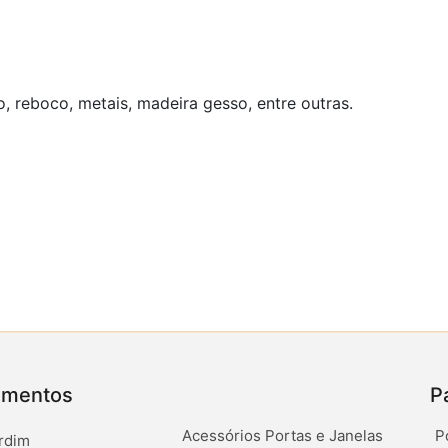
o, reboco, metais, madeira gesso, entre outras.
amentos
P
Acessórios Portas e Janelas
P
rdim