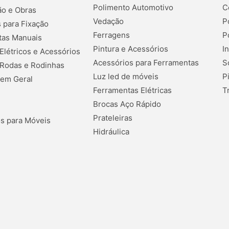
Polimento Automotivo
C
o e Obras
Vedação
P
 para Fixação
Ferragens
P
tas Manuais
Pintura e Acessórios
I
 Elétricos e Acessórios
Acessórios para Ferramentas
S
 Rodas e Rodinhas
Luz led de móveis
P
 em Geral
Ferramentas Elétricas
T
Brocas Aço Rápido
Prateleiras
s para Móveis
Hidráulica