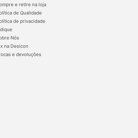
ompre e retire na loja
olítica de Qualidade
olítica de privacidade
ndique
obre Nós
ix na Desicon
rocas e devoluções