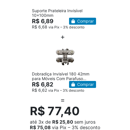
Suporte Prateleira Invisível
10x100mm
R$ 6,89
Comprar
R$ 6,68
via Pix – 3% desconto
Dobradiça Invisível 180 42mm
para Móveis Com Parafuso
Cromada
R$ 6,82
Comprar
R$ 6,62
via Pix – 3% desconto
R$ 77,40
até
3x
de
R$ 25,80
sem juros
R$ 75,08
via Pix – 3% desconto