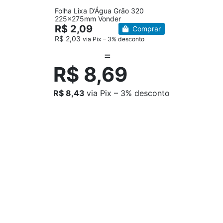
Folha Lixa D’Água Grão 320
225x275mm Vonder
R$ 2,09
Comprar
R$ 2,03
via Pix – 3% desconto
R$ 8,69
R$ 8,43
via Pix – 3% desconto
Compre junto
Contatos
11 5565 - 0348
11 96622 - 8462
vendas@desicon.com.br
R. Barão Nicolino Barra, 68 - Jardim Germânia, São