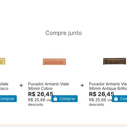
Compre junto
Viale
Puxador Armario Viale
Puxador Armario Via
osco
96mm Cobre
96mm Antique Brilh
R$ 26,45
R$ 26,45
omprar
Comprar
Com
R$ 25,66
R$ 25,66
– 3%
via Pix – 3%
via Pix – 3%
desconto
desconto