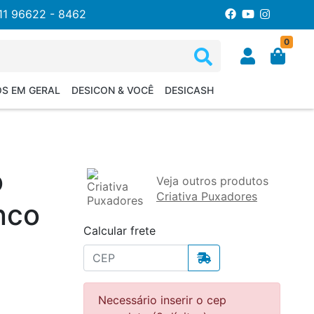
11 96622 - 8462
0
OS EM GERAL
DESICON & VOCÊ
DESICASH
o
Veja outros produtos
Criativa Puxadores
nco
Calcular frete
Necessário inserir o cep