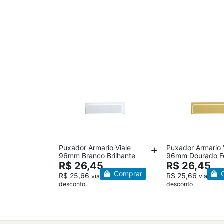
Puxador Armario Viale
Puxador Armario 
96mm Branco Brilhante
96mm Dourado F
R$ 26,45
R$ 26,45
Comprar
C
R$ 25,66
R$ 25,66
via Pix – 3%
via Pix 
desconto
desconto