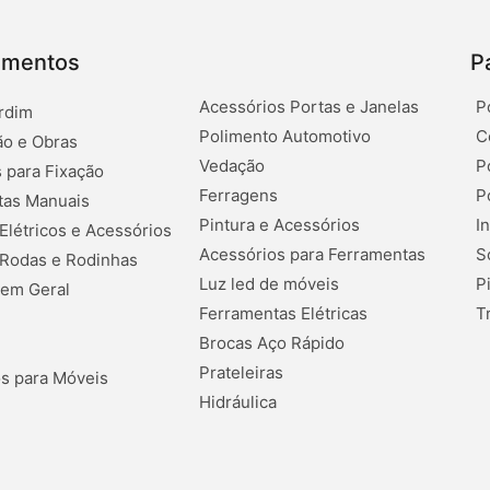
amentos
P
Acessórios Portas e Janelas
P
rdim
Polimento Automotivo
C
o e Obras
Vedação
P
 para Fixação
Ferragens
P
tas Manuais
Pintura e Acessórios
I
 Elétricos e Acessórios
Acessórios para Ferramentas
S
 Rodas e Rodinhas
Luz led de móveis
P
 em Geral
Ferramentas Elétricas
T
Brocas Aço Rápido
Prateleiras
s para Móveis
Hidráulica