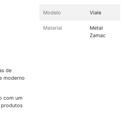
Modelo
Viale
Material
Metal
Zamac
as de
que moderno
do com um
 produtos