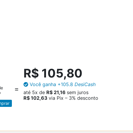
R$ 105,80
Você ganha
+105.8
DesiCash
le
até
5x
de
R$ 21,16
sem juros
o
R$ 102,63
via Pix – 3% desconto
prar