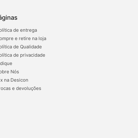
áginas
olítica de entrega
ompre e retire na loja
olítica de Qualidade
olítica de privacidade
ndique
obre Nós
ix na Desicon
rocas e devoluções