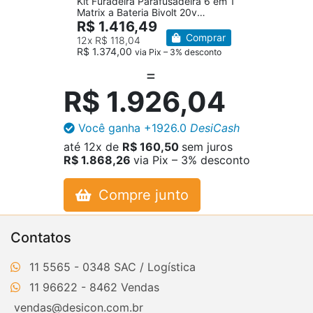
Kit Furadeira Parafusadeira 6 em 1
Matrix a Bateria Bivolt 20v
MTX20K6A-BR Black Decker
R$ 1.416,49
Comprar
12x
R$ 118,04
R$ 1.374,00
via Pix – 3% desconto
R$ 1.926,04
Você ganha
+1926.0
DesiCash
até
12x
de
R$ 160,50
sem juros
R$ 1.868,26
via Pix – 3% desconto
Compre junto
Contatos
11 5565 - 0348
11 96622 - 8462
vendas@desicon.com.br