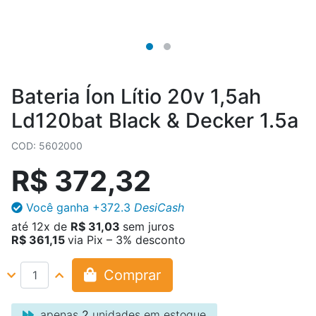
Bateria Íon Lítio 20v 1,5ah
Ld120bat Black & Decker 1.5a
COD: 5602000
R$ 372,32
Você ganha
+372.3
DesiCash
até
12x
de
R$ 31,03
sem juros
R$ 361,15
via Pix – 3% desconto
Comprar
apenas
2
unidades em estoque