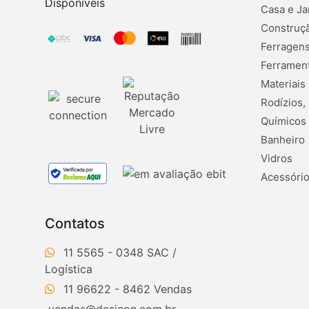
Disponíveis
Casa e Ja
Construçã
Ferragens
Ferramen
Materiais
Rodízios,
Químicos
Banheiro
Vidros
Acessório
Contatos
11 5565 - 0348
11 96622 - 8462
vendas@desicon.com.br