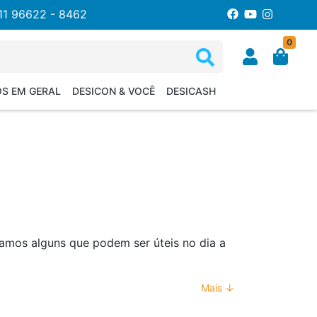
11 96622 - 8462
0
OS EM GERAL
DESICON & VOCÊ
DESICASH
stamos alguns que podem ser úteis no dia a
Mais ↓