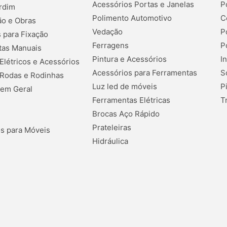
Acessórios Portas e Janelas
P
rdim
Polimento Automotivo
C
o e Obras
Vedação
P
 para Fixação
Ferragens
P
tas Manuais
Pintura e Acessórios
I
 Elétricos e Acessórios
Acessórios para Ferramentas
S
 Rodas e Rodinhas
Luz led de móveis
P
 em Geral
Ferramentas Elétricas
T
Brocas Aço Rápido
Prateleiras
s para Móveis
Hidráulica