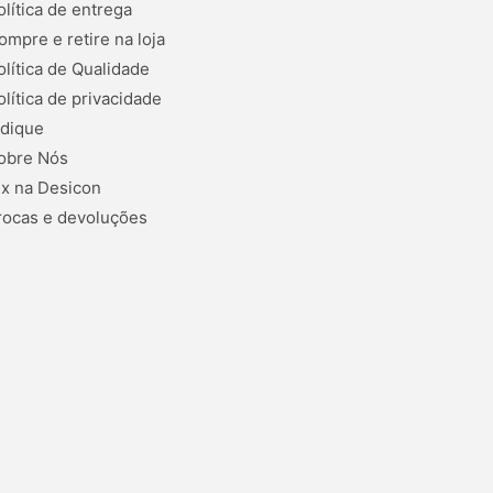
olítica de entrega
ompre e retire na loja
olítica de Qualidade
olítica de privacidade
ndique
obre Nós
ix na Desicon
rocas e devoluções