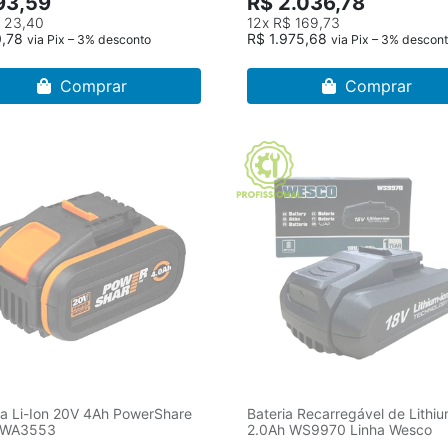
93,59
R$ 2.036,78
 23,40
12x
R$ 169,73
0,78
R$ 1.975,68
via Pix – 3% desconto
via Pix – 3% descon
Comprar
Comprar
ia Li-Ion 20V 4Ah PowerShare
Bateria Recarregável de Lithi
 WA3553
2.0Ah WS9970 Linha Wesco