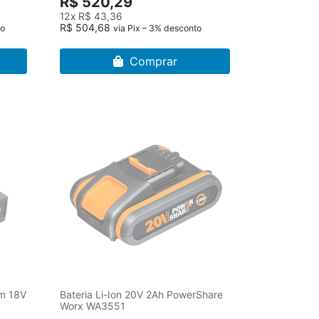
R$ 520,29
12x
R$ 43,36
R$ 504,68
to
via Pix – 3% desconto
Comprar
um 18V
Bateria Li-Ion 20V 2Ah PowerShare
Worx WA3551