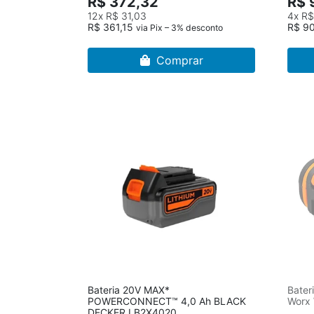
R$ 372,32
R$ 
12x
R$ 31,03
4x
R$
R$ 361,15
R$ 9
via Pix – 3% desconto
Comprar
Bateria 20V MAX*
Bater
POWERCONNECT™ 4,0 Ah BLACK
Worx
DECKER LB2X4020