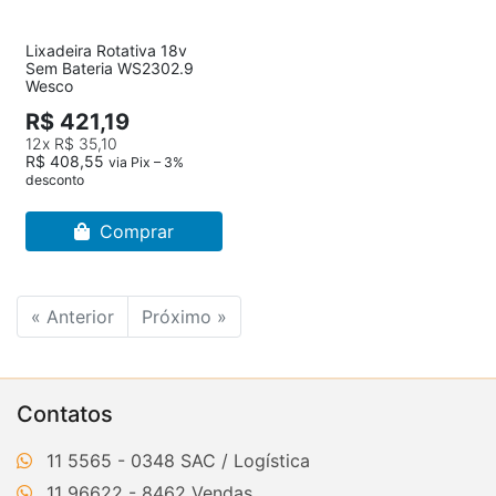
Lixadeira Rotativa 18v
Sem Bateria WS2302.9
Wesco
R$ 421,19
12x
R$ 35,10
R$ 408,55
via Pix – 3%
desconto
Comprar
« Anterior
Próximo »
Contatos
11 5565 - 0348
11 96622 - 8462