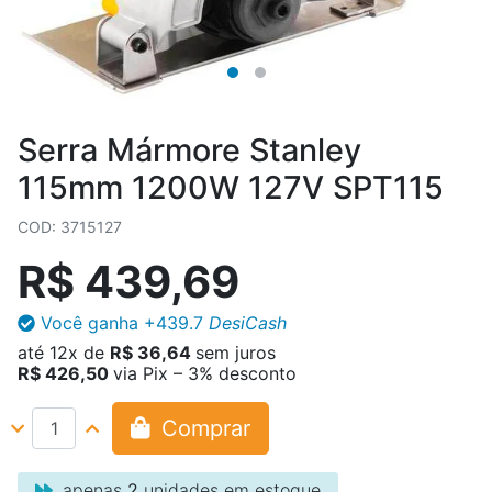
Serra Mármore Stanley
115mm 1200W 127V SPT115
COD: 3715127
R$ 439,69
Você ganha
+439.7
DesiCash
até
12x
de
R$ 36,64
sem juros
R$ 426,50
via Pix – 3% desconto
Comprar
apenas
2
unidades em estoque